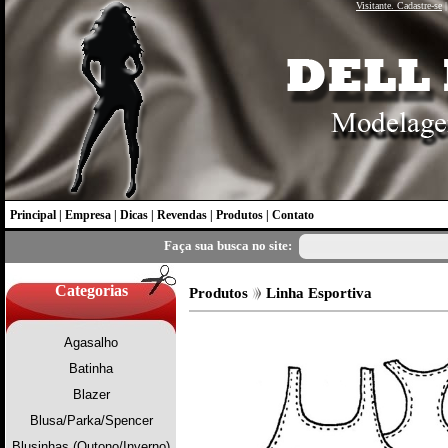
Visitante. Cadastre-se
Principal
|
Empresa
|
Dicas
|
Revendas
|
Produtos
|
Contato
Faça sua busca no site:
Categorias
Produtos
Linha Esportiva
Agasalho
Batinha
Blazer
Blusa/Parka/Spencer
Blusinhas (Outono/Inverno)