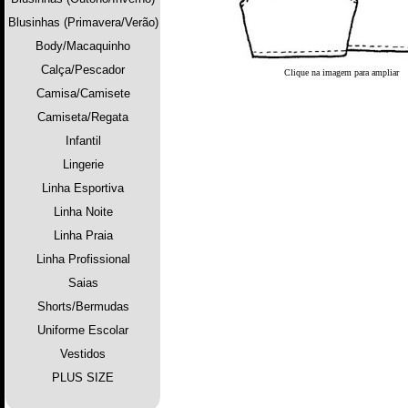
Blusinhas (Primavera/Verão)
Body/Macaquinho
Calça/Pescador
Clique na imagem para ampliar
Camisa/Camisete
Camiseta/Regata
Infantil
Lingerie
Linha Esportiva
Linha Noite
Linha Praia
Linha Profissional
Saias
Shorts/Bermudas
Uniforme Escolar
Vestidos
PLUS SIZE