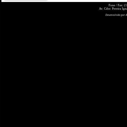
Fone / Fax: (
Av. Cdor. Pereira Ign
Desenvolvido por A