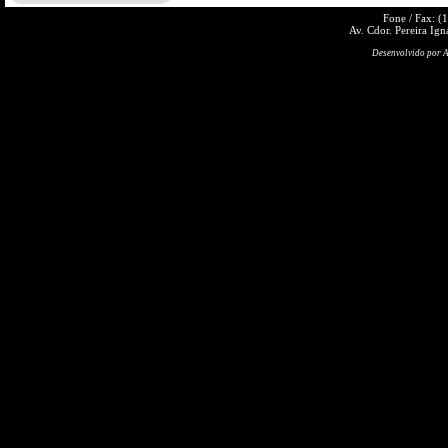
Fone / Fax: (
Av. Cdor. Pereira Ign
Desenvolvido por A