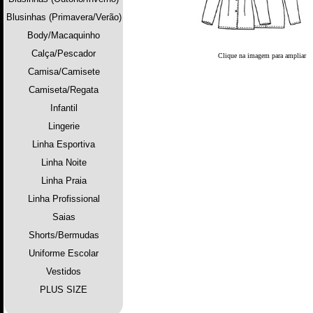
Blusinhas (Primavera/Verão)
Body/Macaquinho
Calça/Pescador
Clique na imagem para ampliar
Camisa/Camisete
Camiseta/Regata
Infantil
Lingerie
Linha Esportiva
Linha Noite
Linha Praia
Linha Profissional
Saias
Shorts/Bermudas
Uniforme Escolar
Vestidos
PLUS SIZE