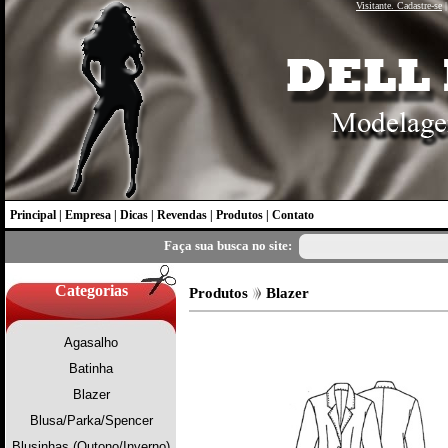
Visitante. Cadastre-se
Principal
|
Empresa
|
Dicas
|
Revendas
|
Produtos
|
Contato
Faça sua busca no site:
Categorias
Produtos
Blazer
Agasalho
Batinha
Blazer
Blusa/Parka/Spencer
Blusinhas (Outono/Inverno)